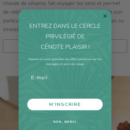
chaude de sésame, fait voyager les sens et permet
de rééquilibrer notre corps et ses fonctions. Un soin
particulièrement indiqué aux personnes pressées ou
ENTREZ DANS LE CERCLE
stressées.
PRIVILÉGIÉ DE
CÉNOTE PLAISIR !
CHOISISSEZ VOTRE SPA
Recevez en avant première nos offres exclusives sur les
massages et soins du visage.
Email
M’INSCRIRE
NON, MERCI